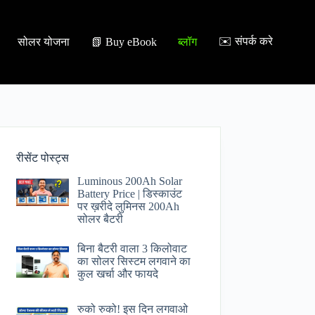
✉️ संपर्क करे
सोलर योजना
📗 Buy eBook
ब्लॉग
रीसेंट पोस्ट्स
Luminous 200Ah Solar
Battery Price​ | डिस्काउंट
पर ख़रीदे लुमिनस 200Ah
सोलर बैटरी
बिना बैटरी वाला 3 किलोवाट
का सोलर सिस्टम लगवाने का
कुल खर्चा और फायदे
रुको रुको! इस दिन लगवाओ