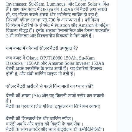
Invamaster, Su-Kam, Luminous, और Loom Solar शामिल
हैं। आप कम बजट में Okaya की 150Ah की बैटरी लगा सकते
हो, यह मॉडल सबसे अच्छा और भरोसेमंद साबित हो रहा है,
जिसकी कीमत लगभग ₹9,700 के आस-पास है। प्रीमियम
लिथियम बैटरियों के सेगमेंट में Pulstron और Amaron के बढ़िया
विकल्प मौजूद हैं। इनके अलावा पैनासोनिक और टेस्ला पावरवॉल
3 भी नवीनतम और विश्वसनीय विकल्पों में गिने जाते हैं।
कम बजट में कौनसी सोलर बैटरी उपयुक्त है?
कम बजट में Okaya OPJT18060 150Ah, Su-Kam
Bazooka+ 150Ah और Amaron Solar Inverter 150Ah
बैटरी अच्छे परफॉर्मेंस के साथ आती हैं। यह बैटरियां टिकाऊ
होती हैं, और लंबी चार्जिंग लाइफ भी देती हैं।
सोलर बैटरी खरीदने से पहले किन बातों का ध्यान रखें?
बैटरी की क्षमता (Ah) और यह कितनी ऊर्जा स्टोर कर सकती
है।
बैटरी का प्रकार (लेड-एसिड, ट्यूबलर या लिथियम-आयन)
बैटरी की डिस्चार्ज रेट और चार्जिंग स्पीड।
वारंटी अवधि और ब्रांड की बिक्री के बाद सेवा।
बैटरी के साथ इन्वर्टर और चार्ज कंट्रोलर की कम्पैटिबिलिटी।