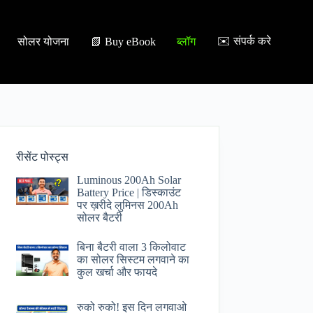
✉️ संपर्क करे
सोलर योजना
📗 Buy eBook
ब्लॉग
रीसेंट पोस्ट्स
Luminous 200Ah Solar
Battery Price​ | डिस्काउंट
पर ख़रीदे लुमिनस 200Ah
सोलर बैटरी
बिना बैटरी वाला 3 किलोवाट
का सोलर सिस्टम लगवाने का
कुल खर्चा और फायदे
रुको रुको! इस दिन लगवाओ