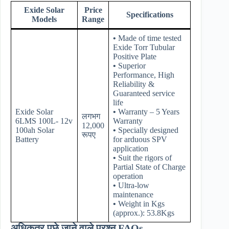
Exide Solar
Price
Specifications
Models
Range
•
Made of time tested
Exide Torr Tubular
Positive Plate
•
Superior
Performance, High
Reliability &
Guaranteed service
life
Exide Solar
•
Warranty – 5 Years
लगभग
6LMS 100L- 12v
Warranty
12,000
100ah Solar
•
Specially designed
रूपए
Battery
for arduous SPV
application
•
Suit the rigors of
Partial State of Charge
operation
•
Ultra-low
maintenance
•
Weight in Kgs
(approx.): 53.8Kgs
अधिकतर पूछे जाने वाले प्रश्न FAQs