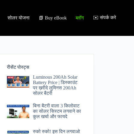
✉️ संपर्क करे
सोलर योजना
📗 Buy eBook
ब्लॉग
रीसेंट पोस्ट्स
Luminous 200Ah Solar
Battery Price​ | डिस्काउंट
पर ख़रीदे लुमिनस 200Ah
सोलर बैटरी
बिना बैटरी वाला 3 किलोवाट
का सोलर सिस्टम लगवाने का
कुल खर्चा और फायदे
रुको रुको! इस दिन लगवाओ