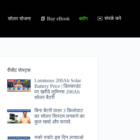
✉️ संपर्क करे
सोलर योजना
📗 Buy eBook
ब्लॉग
रीसेंट पोस्ट्स
Luminous 200Ah Solar
Battery Price​ | डिस्काउंट
पर ख़रीदे लुमिनस 200Ah
सोलर बैटरी
बिना बैटरी वाला 3 किलोवाट
का सोलर सिस्टम लगवाने का
कुल खर्चा और फायदे
रुको रुको! इस दिन लगवाओ