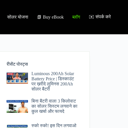
✉️ संपर्क करे
सोलर योजना
📗 Buy eBook
ब्लॉग
रीसेंट पोस्ट्स
Luminous 200Ah Solar
Battery Price​ | डिस्काउंट
पर ख़रीदे लुमिनस 200Ah
सोलर बैटरी
बिना बैटरी वाला 3 किलोवाट
का सोलर सिस्टम लगवाने का
कुल खर्चा और फायदे
रुको रुको! इस दिन लगवाओ