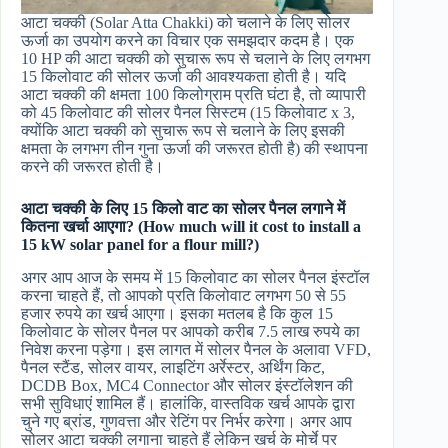
आटा चक्की (Solar Atta Chakki) को चलाने के लिए सोलर
ऊर्जा का उपयोग करने का विचार एक समझदार कदम है। एक
10 HP की आटा चक्की को सुचारू रूप से चलाने के लिए लगभग
15 किलोवाट की सोलर ऊर्जा की आवश्यकता होती है। यदि
आटा चक्की की क्षमता 100 किलोग्राम प्रति घंटा है, तो व्यापारी
को 45 किलोवाट की सोलर पैनल सिस्टम (15 किलोवाट x 3,
क्योंकि आटा चक्की को सुचारू रूप से चलाने के लिए इसकी
क्षमता के लगभग तीन गुना ऊर्जा की जरूरत होती है) की स्थापना
करने की जरूरत होती है।
आटा चक्की के लिए 15 किलो वाट का सोलर पैनल लगाने में
कितना खर्चा आएगा? (How much will it cost to install a
15 kW solar panel for a flour mill?)
अगर आप आज के समय में 15 किलोवाट का सोलर पैनल इंस्टॉल
करना चाहते हैं, तो आपको प्रति किलोवाट लगभग 50 से 55
हजार रुपये का खर्च आएगा। इसका मतलब है कि कुल 15
किलोवाट के सोलर पैनल पर आपको करीब 7.5 लाख रुपये का
निवेश करना पड़ेगा। इस लागत में सोलर पैनल के अलावा VFD,
पैनल स्टैंड, सोलर वायर, लाइटिंग अर्रेस्टर, अर्थिंग किट,
DCDB Box, MC4 Connector और सोलर इंस्टॉलेशन की
सभी सुविधाएं शामिल हैं। हालांकि, वास्तविक खर्च आपके द्वारा
चुने गए ब्रांड, गुणवत्ता और रेटिंग पर निर्भर करेगा। अगर आप
सोलर आटा चक्की लगाना चाहते हैं लेकिन खर्च के मोर्चे पर