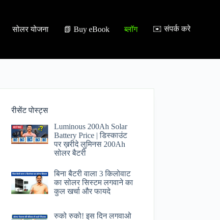
✉️ संपर्क करे
सोलर योजना
📗 Buy eBook
ब्लॉग
रीसेंट पोस्ट्स
Luminous 200Ah Solar
Battery Price​ | डिस्काउंट
पर ख़रीदे लुमिनस 200Ah
सोलर बैटरी
बिना बैटरी वाला 3 किलोवाट
का सोलर सिस्टम लगवाने का
कुल खर्चा और फायदे
रुको रुको! इस दिन लगवाओ