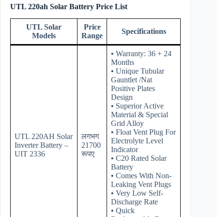
UTL 220ah Solar Battery Price List
UTL Solar
Price
Specifications
Models
Range
•
Warranty: 36 + 24
Months
•
Unique Tubular
Gauntlet /Nat
Positive Plates
Design
•
Superior Active
Material & Special
Grid Alloy
•
Float Vent Plug For
UTL 220AH Solar
लगभग
Electrolyte Level
Inverter Battery –
21700
Indicator
UIT 2336
रूपए
•
C20 Rated Solar
Battery
•
Comes With Non-
Leaking Vent Plugs
•
Very Low Self-
Discharge Rate
•
Quick