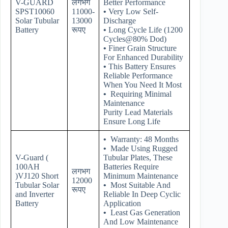
V-GUARD
लगभग
Better Performance
SPST10060
11000-
•
Very Low Self-
Solar Tubular
13000
Discharge
Battery
रूपए
•
Long Cycle Life (1200
Cycles@80% Dod)
•
Finer Grain Structure
For Enhanced Durability
•
This Battery Ensures
Reliable Performance
When You Need It Most
•
Requiring Minimal
Maintenance
Purity Lead Materials
Ensure Long Life
•
Warranty: 48 Months
•
Made Using Rugged
V-Guard (
Tubular Plates, These
100AH
Batteries Require
लगभग
)VJ120 Short
Minimum Maintenance
12000
Tubular Solar
•
Most Suitable And
रूपए
and Inverter
Reliable In Deep Cyclic
Battery
Application
•
Least Gas Generation
And Low Maintenance