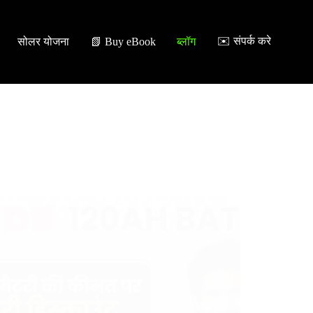
✉️ संपर्क करे
सोलर योजना
📗 Buy eBook
ब्लॉग