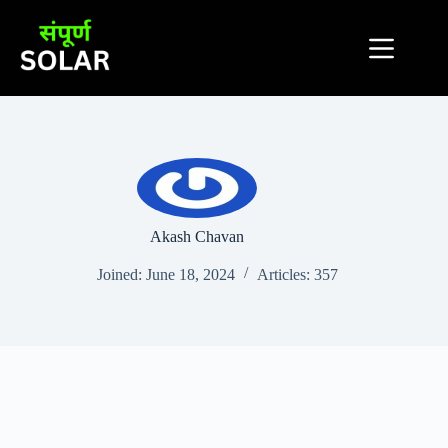
Skip
to
content
Akash Chavan
Joined: June 18, 2024
Articles: 357